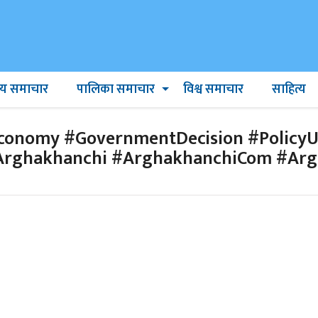
ट्रिय समाचार
पालिका समाचार
विश्व समाचार
साहित्य
conomy #GovernmentDecision #PolicyU
Arghakhanchi #ArghakhanchiCom #Ar