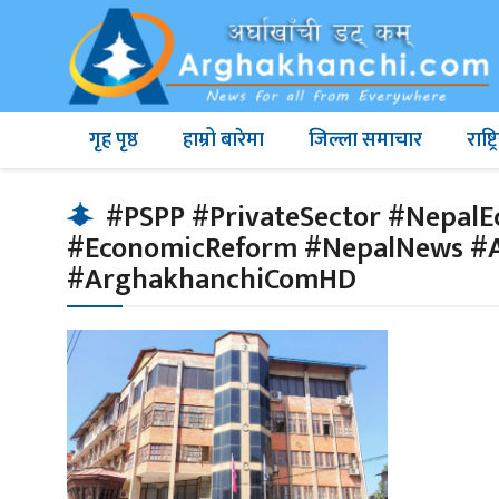
गृह पृष्ठ
हाम्रो बारेमा
जिल्ला समाचार
राष्
#PSPP #PrivateSector #NepalE
#EconomicReform #NepalNews #
#ArghakhanchiComHD