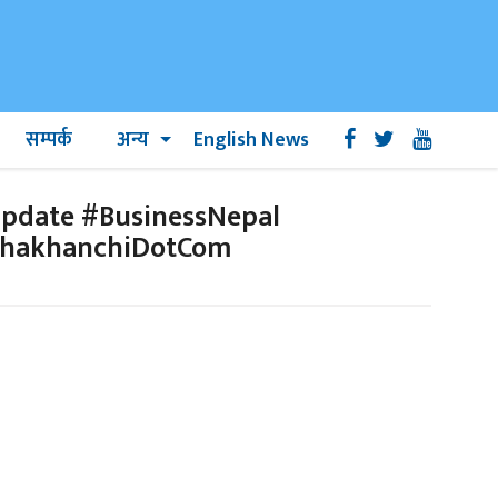
सम्पर्क
अन्य
English News
pdate #BusinessNepal
ghakhanchiDotCom