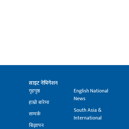
साइट नेभिगेशन
गृहपृष्ठ
English National
News
हाम्रो बारेमा
South Asia &
सम्पर्क
International
बिज्ञापन