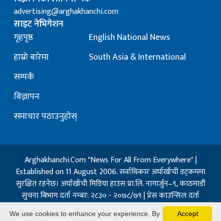
advertising@arghakhanchi.com
साइट नेभिगेशन
गृहपृष्ठ
English National News
हाम्रो बारेमा
South Asia & International
सम्पर्क
बिज्ञापन
समाचार पठाउनुहोस्
Arghakhanchi.Com "News For All From Everywhere" |
Established on 11 August 2006. सर्वाधिकार अर्घाखाँची डट्कममा
सुरक्षित रहनेछ। अर्घाखाँची मिडिया हाउस प्रा.लि. नागार्जुन–९, काठमाडौं
सुचना बिभाग दर्ता नम्बर: २८३० - २०७८/७९ | प्रेस काउन्सिल दर्ता
नम्बर: १३२ / २०७३-०४-२१ | जिप्रका सि- नम्बर: ७, दर्ता नम्बर
We use cookies to enhance your experience. By
Accept
७-०६७-६८