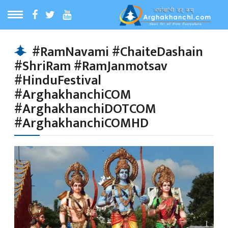
ठ
MENU
#RamNavami #ChaiteDashain
#ShriRam #RamJanmotsav
बारेमा
#HinduFestival
#ArghakhanchiCOM
ा समाचार
#ArghakhanchiDOTCOM
#ArghakhanchiCOMHD
रिय समाचार
का समाचार
 समाचार
्य