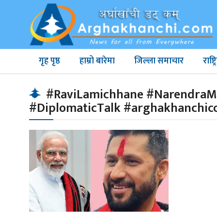
गृह पृष्ठ
हाम्रो बारेमा
जिल्ला समाचार
राष्
#RaviLamichhane #NarendraMod
#DiplomaticTalk #arghakhanchi