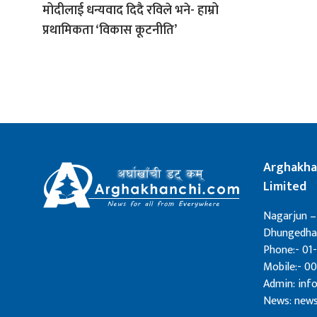
मोदीलाई धन्यवाद दिदै रविले भने- हाम्रो
प्रथामिकता ‘विकास कूटनीति’
Arghakha
Limited
Nagarjun –
Dhungedhar
Phone:- 01-
Mobile:- 0
Admin: in
News: new