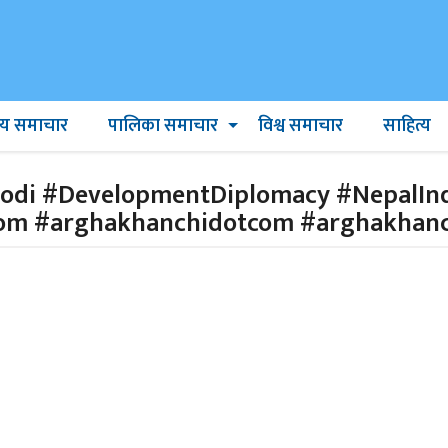
ट्रिय समाचार
पालिका समाचार
विश्व समाचार
साहित्य
i #DevelopmentDiplomacy #NepalIndia
com #arghakhanchidotcom #arghakha