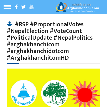
ठ
MENU
#RSP #ProportionalVotes
#NepalElection #VoteCount
बारेमा
#PoliticalUpdate #NepalPolitics
#arghakhanchicom
ा समाचार
#arghakhanchidotcom
#ArghakhanchiComHD
रिय समाचार
का समाचार
 समाचार
्य