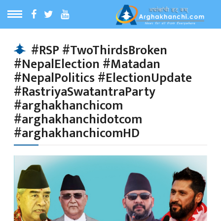
ठ
MENU
#RSP #TwoThirdsBroken
#NepalElection #Matadan
बारेमा
#NepalPolitics #ElectionUpdate
#RastriyaSwatantraParty
ा समाचार
#arghakhanchicom
#arghakhanchidotcom
#arghakhanchicomHD
रिय समाचार
का समाचार
 समाचार
्य