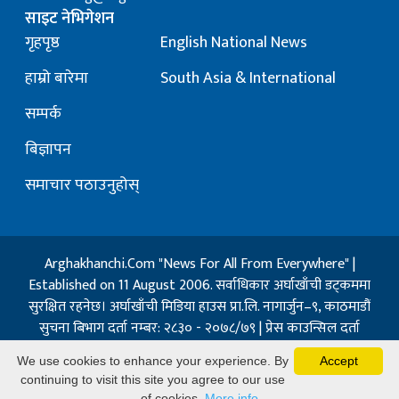
साइट नेभिगेशन
गृहपृष्ठ
English National News
हाम्रो बारेमा
South Asia & International
सम्पर्क
बिज्ञापन
समाचार पठाउनुहोस्
Arghakhanchi.Com "News For All From Everywhere" |
Established on 11 August 2006. सर्वाधिकार अर्घाखाँची डट्कममा
सुरक्षित रहनेछ। अर्घाखाँची मिडिया हाउस प्रा.लि. नागार्जुन–९, काठमाडौं
सुचना बिभाग दर्ता नम्बर: २८३० - २०७८/७९ | प्रेस काउन्सिल दर्ता
नम्बर: १३२ / २०७३-०४-२१ | जिप्रका सि- नम्बर: ७, दर्ता नम्बर
We use cookies to enhance your experience. By
Accept
७-०६७-६८
continuing to visit this site you agree to our use
Powered By:
Best Nepal
of cookies.
More info