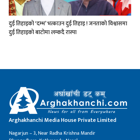
क
दुई तिहाइको ‘दम्भ’ भत्काउन दुई तिहाइ ! जनताको विश्वासमा
दुई तिहाइको बाटोमा लम्कदै रास्पा
ish News
Arghakhanchi Media House Private Limited
Nagarjun – 3, Near Radha Krishna Mandir