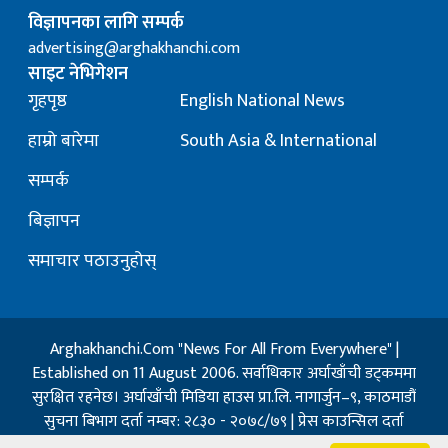
विज्ञापनका लागि सम्पर्क
advertising@arghakhanchi.com
साइट नेभिगेशन
गृहपृष्ठ
English National News
हाम्रो बारेमा
South Asia & International
सम्पर्क
बिज्ञापन
समाचार पठाउनुहोस्
Arghakhanchi.Com "News For All From Everywhere" |
Established on 11 August 2006. सर्वाधिकार अर्घाखाँची डट्कममा
सुरक्षित रहनेछ। अर्घाखाँची मिडिया हाउस प्रा.लि. नागार्जुन–९, काठमाडौं
सुचना बिभाग दर्ता नम्बर: २८३० - २०७८/७९ | प्रेस काउन्सिल दर्ता
नम्बर: १३२ / २०७३-०४-२१ | जिप्रका सि- नम्बर: ७, दर्ता नम्बर