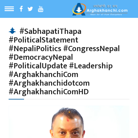
ठ
MENU
#SabhapatiThapa
#PoliticalStatement
बारेमा
#NepaliPolitics #CongressNepal
#DemocracyNepal
ा समाचार
#PoliticalUpdate #Leadership
#ArghakhanchiCom
#Arghakhanchidotcom
रिय समाचार
#ArghakhanchiComHD
का समाचार
 समाचार
्य