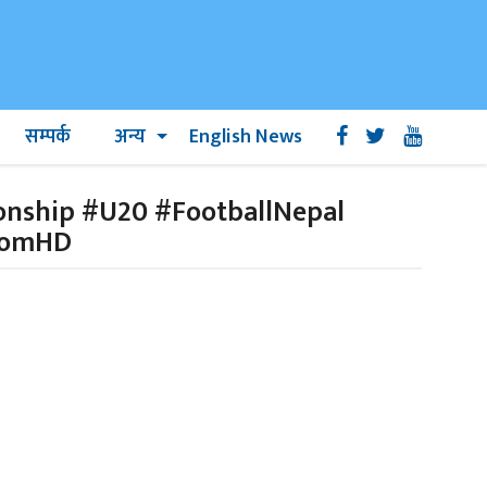
सम्पर्क
अन्य
English News
nship #U20 #FootballNepal
ComHD