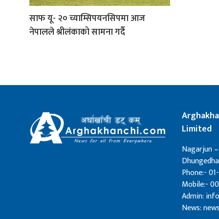
साफ यू- २० च्याम्सिपयनसिपमा आज
नेपालले श्रीलंकाको सामना गर्दै
Arghakha
Limited
Nagarjun –
Dhungedhar
Phone:- 01-
Mobile:- 0
Admin: in
News: new