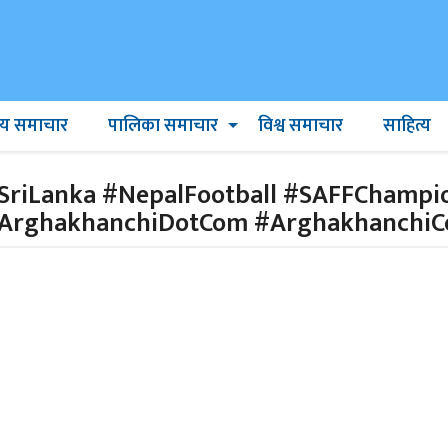
ट्रिय समाचार
पालिका समाचार
विश्व समाचार
साहित्य
riLanka #NepalFootball #SAFFChampio
#ArghakhanchiDotCom #Arghakhanchi