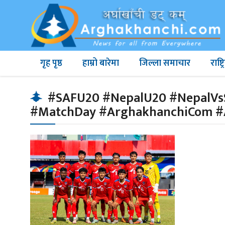
गृह पृष्ठ
हाम्रो बारेमा
जिल्ला समाचार
राष्
#SAFU20 #NepalU20 #NepalVsS
#MatchDay #ArghakhanchiCom 