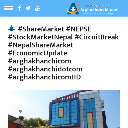
ठ
MENU
#ShareMarket #NEPSE
#StockMarketNepal #CircuitBreak
बारेमा
#NepalShareMarket
#EconomicUpdate
ा समाचार
#arghakhanchicom
#arghakhanchidotcom
#arghakhanchicomHD
रिय समाचार
का समाचार
 समाचार
्य