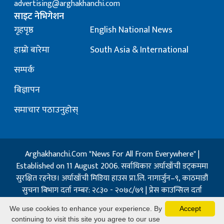
advertising@arghakhanchi.com
साइट नेभिगेशन
गृहपृष्ठ
English National News
हाम्रो बारेमा
South Asia & International
सम्पर्क
बिज्ञापन
समाचार पठाउनुहोस्
Arghakhanchi.Com "News For All From Everywhere" |
Established on 11 August 2006. सर्वाधिकार अर्घाखाँची डट्कममा
सुरक्षित रहनेछ। अर्घाखाँची मिडिया हाउस प्रा.लि. नागार्जुन–९, काठमाडौं
सुचना बिभाग दर्ता नम्बर: २८३० - २०७८/७९ | प्रेस काउन्सिल दर्ता
नम्बर: १३२ / २०७३-०४-२१ | जिप्रका सि- नम्बर: ७, दर्ता नम्बर
We use cookies to enhance your experience. By
Accept
७-०६७-६८
continuing to visit this site you agree to our use