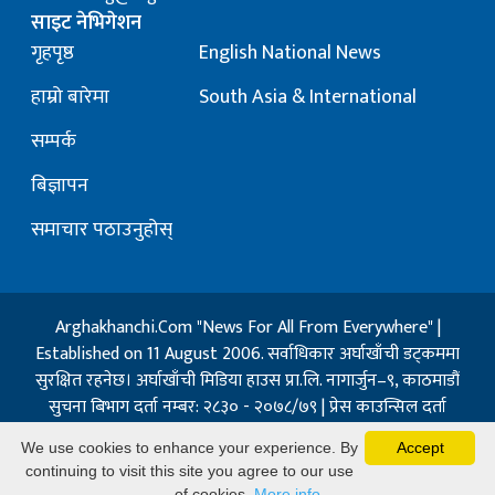
साइट नेभिगेशन
गृहपृष्ठ
English National News
हाम्रो बारेमा
South Asia & International
सम्पर्क
बिज्ञापन
समाचार पठाउनुहोस्
Arghakhanchi.Com "News For All From Everywhere" |
Established on 11 August 2006. सर्वाधिकार अर्घाखाँची डट्कममा
सुरक्षित रहनेछ। अर्घाखाँची मिडिया हाउस प्रा.लि. नागार्जुन–९, काठमाडौं
सुचना बिभाग दर्ता नम्बर: २८३० - २०७८/७९ | प्रेस काउन्सिल दर्ता
नम्बर: १३२ / २०७३-०४-२१ | जिप्रका सि- नम्बर: ७, दर्ता नम्बर
We use cookies to enhance your experience. By
Accept
७-०६७-६८
continuing to visit this site you agree to our use
Powered By:
Best Nepal
of cookies.
More info