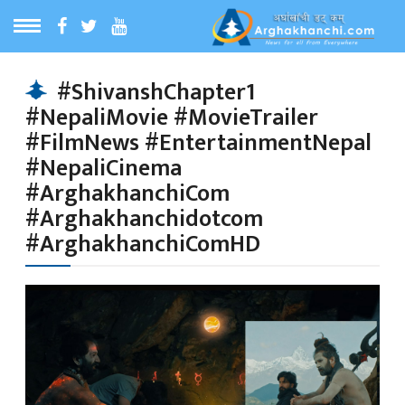
ठ
MENU
#ShivanshChapter1
#NepaliMovie #MovieTrailer
बारेमा
#FilmNews #EntertainmentNepal
#NepaliCinema
ा समाचार
#ArghakhanchiCom
#Arghakhanchidotcom
#ArghakhanchiComHD
रिय समाचार
का समाचार
 समाचार
्य