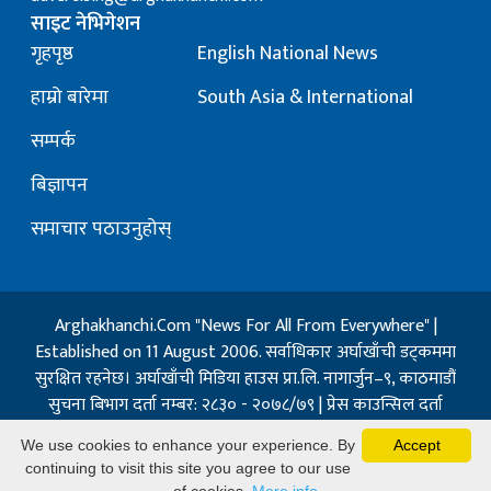
साइट नेभिगेशन
गृहपृष्ठ
English National News
हाम्रो बारेमा
South Asia & International
सम्पर्क
बिज्ञापन
समाचार पठाउनुहोस्
Arghakhanchi.Com "News For All From Everywhere" |
Established on 11 August 2006. सर्वाधिकार अर्घाखाँची डट्कममा
सुरक्षित रहनेछ। अर्घाखाँची मिडिया हाउस प्रा.लि. नागार्जुन–९, काठमाडौं
सुचना बिभाग दर्ता नम्बर: २८३० - २०७८/७९ | प्रेस काउन्सिल दर्ता
नम्बर: १३२ / २०७३-०४-२१ | जिप्रका सि- नम्बर: ७, दर्ता नम्बर
We use cookies to enhance your experience. By
Accept
७-०६७-६८
continuing to visit this site you agree to our use
Powered By:
Best Nepal