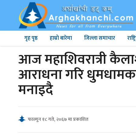
गृह पृष्ठ
हाम्रो बारेमा
जिल्ला समाचार
राष्
आज महाशिवरात्री कैला
आराधना गरि धुमधामक
मनाइदै
फाल्गुन १८ गते, २०६७ मा प्रकाशित