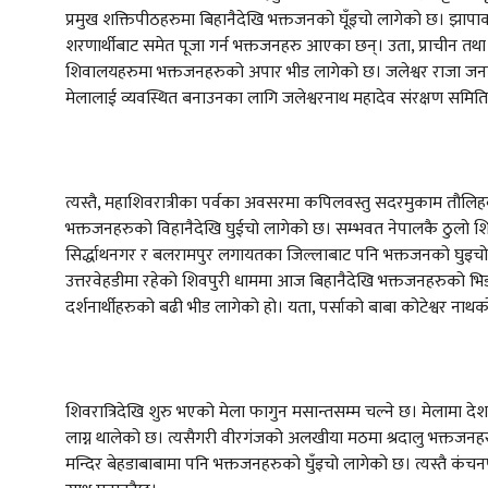
प्रमुख शक्तिपीठहरुमा बिहानैदेखि भक्तजनको घूँइचो लागेको छ। झापाको 
शरणार्थीबाट समेत पूजा गर्न भक्तजनहरु आएका छन्। उता, प्राचीन तथा प
शिवालयहरुमा भक्तजनहरुको अपार भीड लागेको छ। जलेश्वर राजा जनक
मेलालाई व्यवस्थित बनाउनका लागि जलेश्वरनाथ महादेव संरक्षण समितिद
त्यस्तै, महाशिवरात्रीका पर्वका अवसरमा कपिलवस्तु सदरमुकाम तौलिह
भक्तजनहरुको विहानैदेखि घुईचो लागेको छ। सम्भवत नेपालकै ठुलो शिवलि
सिर्द्धाथनगर र बलरामपुर लगायतका जिल्लाबाट पनि भक्तजनको घुइचो
उत्तरवेहडीमा रहेको शिवपुरी धाममा आज बिहानैदेखि भक्तजनहरुको भिड
दर्शनार्थीहरुको बढी भीड लागेको हो। यता, पर्साको बाबा कोटेश्वर नाथ
शिवरात्रिदेखि शुरु भएको मेला फागुन मसान्तसम्म चल्ने छ। मेलामा देशक
लाग्न थालेको छ। त्यसैगरी वीरगंजको अलखीया मठमा श्रदालु भक्तजनहरु
मन्दिर बेहडाबाबामा पनि भक्तजनहरुको घुँइचो लागेको छ। त्यस्तै कंचन