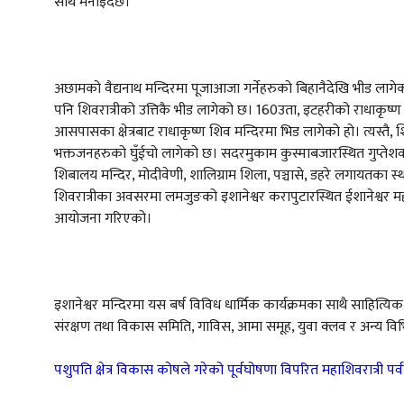
साथ मनाइदैछ।
अछामको वैद्यनाथ मन्दिरमा पूजाआजा गर्नेहरुको बिहानैदेखि भीड लागेको छ।
पनि शिवरात्रीको उत्तिकै भीड लागेको छ। 160उता, इटहरीको राधाकृ
आसपासका क्षेत्रबाट राधाकृष्ण शिव मन्दिरमा भिड लागेको हो। त्यस्त
भक्तजनहरुको घुँईचो लागेको छ। सदरमुकाम कुस्माबजारस्थित गुप्तेश
शिबालय मन्दिर, मोदीवेणी, शालिग्राम शिला, पञ्चासे, डहरे लगायतका स
शिवरात्रीका अवसरमा लमजुङको इशानेश्वर करापुटारस्थित ईशानेश्वर मह
आयोजना गरिएको।
इशानेश्वर मन्दिरमा यस बर्ष विविध धार्मिक कार्यक्रमका साथै साहित्य
संरक्षण तथा विकास समिति, गाविस, आमा समूह, युवा क्लव र अन्य विभ
पशुपति क्षेत्र विकास कोषले गरेको पूर्वघोषणा विपरित महाशिवरात्री प