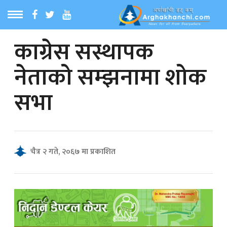
काग्रेस सस्थापक
ठ
MENU
नेताको सम्झनामा शोक
बारेमा
सभा
ा समाचार
रिय समाचार
चैत्र २ गते, २०६७ मा प्रकाशित
का समाचार
 समाचार
्य