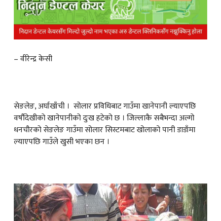
क
– वीरेन्द्र केसी
ish News
सेङलेङ, अर्घाखाँची । सोलार प्रविधिबाट गाउँमा खानेपानी ल्याएपछि
वर्षौदेखीको खानेपानीको दुःख हटेको छ । जिल्लाकै सबैभन्दा अल्गो
धनचौरको सेङलेङ गाउँमा सोलार सिस्टमबाट खोलाको पानी डाडाँमा
ल्याएपछि गाउँले खुसी भएका छन ।