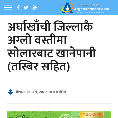
अर्घाखाँची जिल्लाकै
ठ
MENU
अग्लो वस्तीमा
बारेमा
सोलारबाट खानेपानी
ा समाचार
(तस्बिर सहित)
रिय समाचार
का समाचार
बैशाख १८ गते, २०६८ मा प्रकाशित
 समाचार
्य