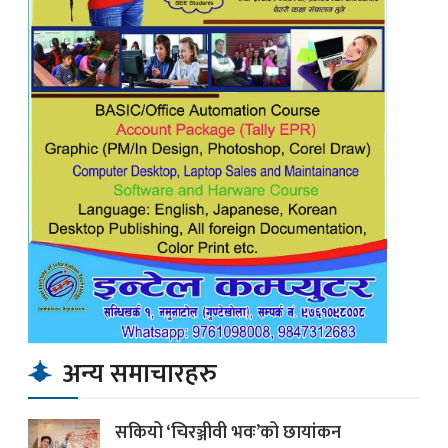
अन्य समाचारहरु
सकियो ‘चिरञ्जीवी भवः’को छायांकन