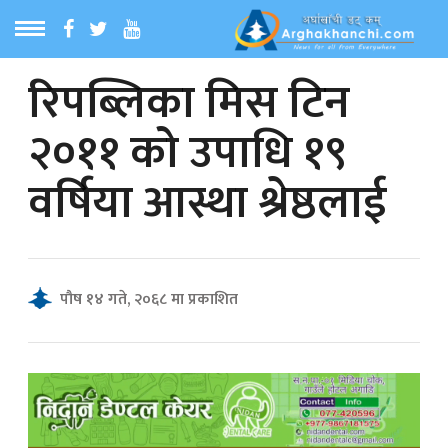
रिपब्लिका मिस टिन
ठ
MENU
२०११ को उपाधि १९
बारेमा
वर्षिया आस्था श्रेष्ठलाई
ा समाचार
रिय समाचार
पौष १४ गते, २०६८ मा प्रकाशित
का समाचार
 समाचार
्य