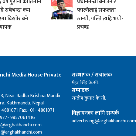
 वर्ष पुरानो कीर्तिमान
प्रधानमन्त्री बनाउने र
्दै सबैभन्दा कम
फाल्नेलाई सफलता
रमा किशाेर बने
ठान्यौ, गल्ति त्यहि भयो-
ाध्यापक
प्रचण्ड
nchi Media House Private
संस्थापक / संचालक
मेहर सिंह के.सी.
सम्पादक
 3, Near Radha Krishna Mandir
सन्तोष कुमार के.सी.
a, Kathmandu, Nepal
 4881071 Fax:- 01- 4881071
विज्ञापनका लागि सम्पर्क
0977- 9857061416
advertising@arghakhanchi.com
fo@arghakhanchi.com
s@arghakhanchi.com