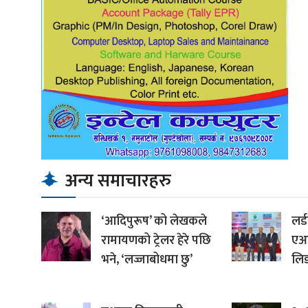
अन्य समाचारहरु
‘आदिपुरूष’ को लेखकले
लर्
रामायणको ट्रेलर हेरे पछि
एआ
भने, ‘लज्जाबोधमा छु’
लि