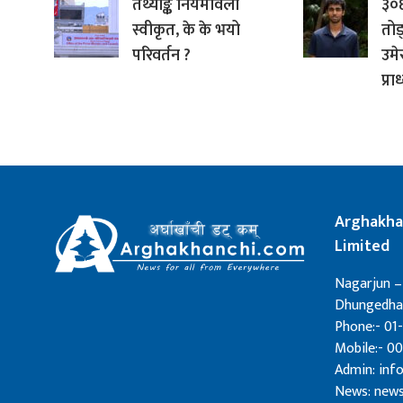
तथ्याङ्क नियमावली
३०६
स्वीकृत, के के भयो
तोड
परिवर्तन ?
उमे
प्र
Arghakha
Limited
Nagarjun –
Dhungedhar
Phone:- 01-
Mobile:- 0
Admin: in
News: new