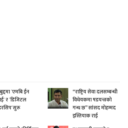
डबुद्दमा `एमबि ईन
“राष्ट्रिय सेवा दलसम्बन्धी
ई` र `डिजिटल
विधेयकमा षडयन्त्रको
डरसिप´सुरू
गन्ध छ” सांसद मोहम्मद
इस्तियाक राई