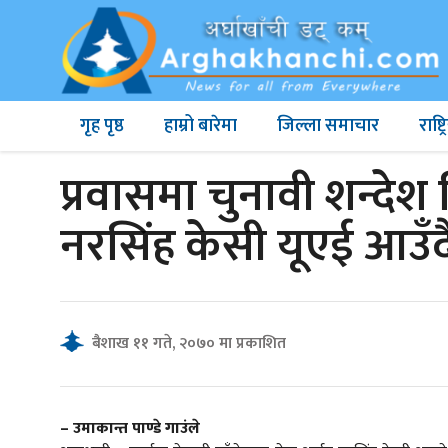
गृह पृष्ठ
हाम्रो बारेमा
जिल्ला समाचार
राष्
प्रवासमा चुनावी शन्देश द
नरसिंह केसी यूएई आउँद
बैशाख ११ गते, २०७० मा प्रकाशित
– उमाकान्त पाण्डे गाउंले