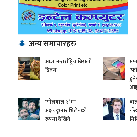
अन्य समाचारहरु
आज अन्तर्राष्ट्रिय बिरालो
एप
दिवस
‘फो
हुन
आइ
‘गोलमाल ५’ मा
बाल
अक्षयकुमार भिलेनको
गरे
रूपमा देखिने
मि