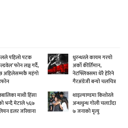
्पलले पहिलो पटक
धुरन्धरले कायम गरयो
ल्डवेल’ फोन लञ्च गर्दै,
अर्को कीर्तिमान,
ेछ अहिलेसम्मकै महंगो
नेटफ्लिक्समा धेरै हेरिने
फोन
गैरअंग्रेजी बन्यो चलचित्र
बालिका माथी हिंसा
थाइल्याण्डमा किशोरले
को भन्दै मेटाले ५६७
अन्धधुन्ध गोली चलाउँदा
लियन डलर जरिवाना
७ जनाको मृत्यु