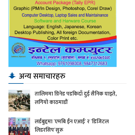
अन्य समाचारहरु
तालिममा ग्रिनेड पडकिदाँ दुई सैनिक घाइते,
लगियो काठमाडौं
लर्डबुद्दमा `एमबि ईन एआई` र `डिजिटल
लिडरसिप´सुरू