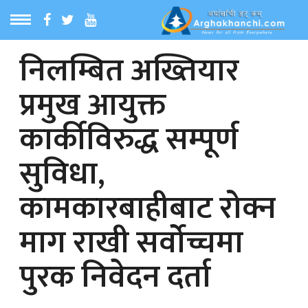
निलम्बित अख्तियार
ठ
MENU
प्रमुख आयुक्त
बारेमा
कार्कीविरुद्ध सम्पूर्ण
ा समाचार
सुविधा,
रिय समाचार
कामकारबाहीबाट रोक्न
का समाचार
माग राखी सर्वोच्चमा
पुरक निवेदन दर्ता
 समाचार
्य