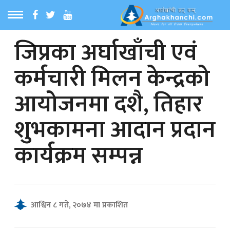
जिप्रका अर्घाखाँची एवं
ठ
MENU
कर्मचारी मिलन केन्द्रको
बारेमा
आयोजनमा दशै, तिहार
ा समाचार
शुभकामना आदान प्रदान
रिय समाचार
कार्यक्रम सम्पन्न
का समाचार
 समाचार
आश्विन ८ गते, २०७४ मा प्रकाशित
्य