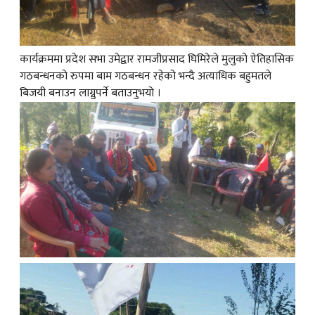
कार्यक्रममा प्रदेश सभा उमेद्वार रामजीप्रसाद घिमिरेले मुलुको ऐतिहासिक
गठबन्धनको रुपमा बाम गठबन्धन रहेको भन्दै अत्याधिक बहुमतले
बिजयी बनाउन लाग्नुपर्ने बताउनुभयो ।