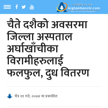
चैते दशैको अवसरमा
ठ
MENU
जिल्ला अस्पताल
बारेमा
अर्घाखाँचीका
ा समाचार
विरामीहरुलाई
रिय समाचार
फलफुल, दुध वितरण
का समाचार
 समाचार
चैत्र ११ गते, २०७४ मा प्रकाशित
्य