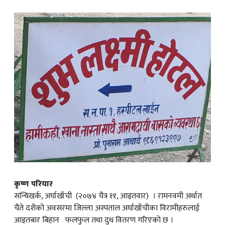
क
ish News
कृष्ण परियार
सन्धिखर्क, अर्घाखाँची (२०७४ चैत्र ११, आइतवार) । रामनवमी अर्थात
चैते दशैको अवसरमा जिल्ला अस्पताल अर्घाखाँचीका विरामीहरुलाई
आइतबार बिहान फलफुल तथा दुध वितरण गरिएको छ ।