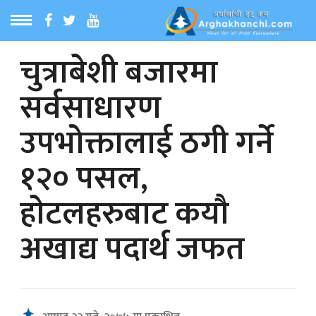
चुत्राबेशी बजारमा
ठ
MENU
सर्वसाधारण
बारेमा
उपभोक्तालाई ठगी गर्ने
ा समाचार
१२० पसल,
रिय समाचार
हाेटलहरुबाट कयौ
का समाचार
अखाद्य पदार्थ जफत
 समाचार
्य