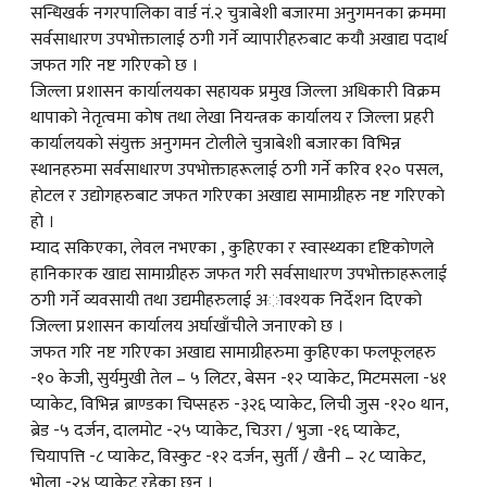
सन्धिखर्क नगरपालिका वार्ड नं.२ चुत्राबेशी बजारमा अनुगमनका क्रममा
सर्वसाधारण उपभोक्तालाई ठगी गर्ने व्यापारीहरुबाट कयौ अखाद्य पदार्थ
जफत गरि नष्ट गरिएको छ ।
जिल्ला प्रशासन कार्यालयका सहायक प्रमुख जिल्ला अधिकारी विक्रम
थापाकाे नेतृत्वमा काेष तथा लेखा नियन्त्रक कार्यालय र जिल्ला प्रहरी
कार्यालयकाे संयुक्त अनुगमन टाेलीले चुत्राबेशी बजारका विभिन्न
स्थानहरुमा सर्वसाधारण उपभोक्ताहरूलाई ठगी गर्ने करिव १२० पसल,
हाेटल र उद्योगहरुबाट जफत गरिएका अखाद्य सामाग्रीहरु नष्ट गरिएकाे
हो ।
म्याद सकिएका, लेवल नभएका , कुहिएका र स्वास्थ्यका दृष्टिकाेणले
हानिकारक खाद्य सामाग्रीहरु जफत गरी सर्वसाधारण उपभोक्ताहरूलाई
ठगी गर्ने व्यवसायी तथा उद्यमीहरुलाई अावश्यक निर्देशन दिएको
जिल्ला प्रशासन कार्यालय अर्घाखाँचीले जनाएको छ ।
जफत गरि नष्ट गरिएका अखाद्य सामाग्रीहरुमा कुहिएका फलफूलहरु
-१० केजी, सुर्यमुखी तेल – ५ लिटर, बेसन -१२ प्याकेट, मिटमसला -४१
प्याकेट, विभिन्न ब्राण्डका चिप्सहरु -३२६ प्याकेट, लिची जुस -१२० थान,
ब्रेड -५ दर्जन, दालमोट -२५ प्याकेट, चिउरा / भुजा -१६ प्याकेट,
चियापत्ति -८ प्याकेट, विस्कुट -१२ दर्जन, सुर्ती / खैनी – २८ प्याकेट,
भोला -२४ प्याकेट रहेका छन् ।