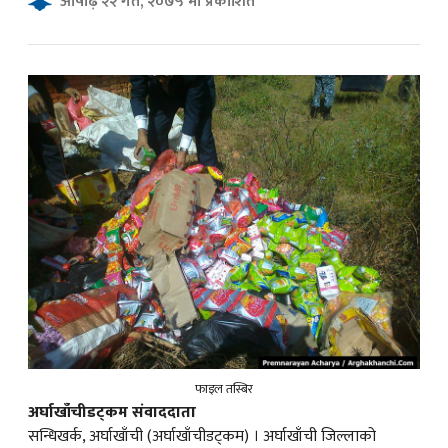
आषाढ़ २२ गते, २०७५ मा प्रकाशित
क
ish News
फाइल तस्बिर
अर्घाखाँचीडट्कम संवाददाता
सन्धिखर्क, अर्घाखाँची (अर्घाखाँचीडट्कम) । अर्घाखाँची जिल्लाको