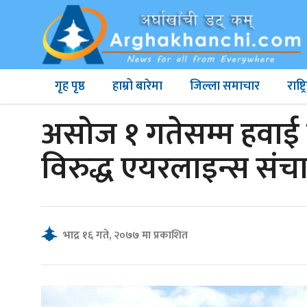
गृह पृष्ठ
हाम्रो बारेमा
जिल्ला समाचार
राष्
असोज १ गतेसम्म हवाई उड
विरुद्ध एयरलाइन्स संच
भाद्र १६ गते, २०७७ मा प्रकाशित