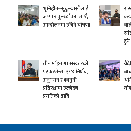
भूमिहीन–सुकुम्बासीलाई
रास
जग्गा र पुनर्स्थापना माग्दै
कडाइ
आन्दोलनमा उत्रिने घोषणा
बाल
सा
हुने
तीन महिनामा सरकारको
वैद
परफरमेन्स: ३८४ निर्णय,
व्य
अनुगमन र कानुनी
श्र
प्रतिरक्षामा उल्लेख्य
घो
प्रगतिको दाबि