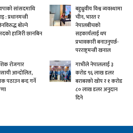
्वपाको सांसदमाथि
बहुध्रुवीय विश्व व्यवस्थामा
 : प्रधानमन्त्री
चीन, भारत र
ेनविरुद्ध बोल्ने
नेपालबीचको
ंसदको हाजिरी छानबिन
सहकार्यलाई थप
प्रभावकारी बनाउनुपर्छ-
परराष्ट्रमन्त्री खनाल
ेशिक रोजगार
गाभीले नेपाललाई ३
वसायी आन्दोलित,
करोड ९६ लाख डलर
मिक पठाउन बन्द गर्ने
बराबरको खोप र १ करोड
षणा
८० लाख डलर अनुदान
दिने