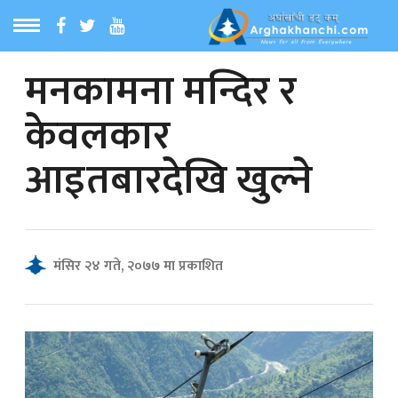
मनकामना मन्दिर र
ठ
MENU
केवलकार
बारेमा
आइतबारदेखि खुल्ने
ा समाचार
रिय समाचार
मंसिर २४ गते, २०७७ मा प्रकाशित
का समाचार
 समाचार
्य