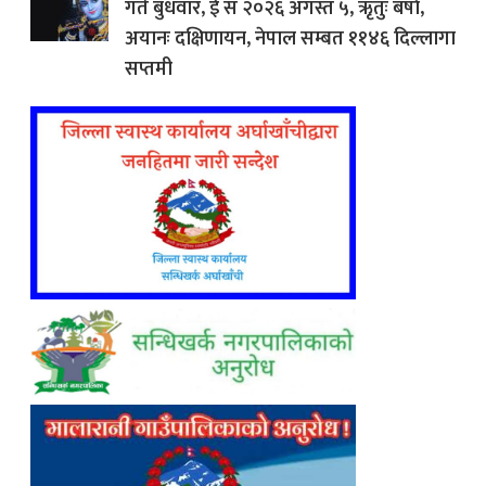
गते बुधवार, ई सं २०२६ अगस्त ५, ऋृतुः बर्षा,
अयानः दक्षिणायन, नेपाल सम्बत ११४६ दिल्लागा
सप्तमी