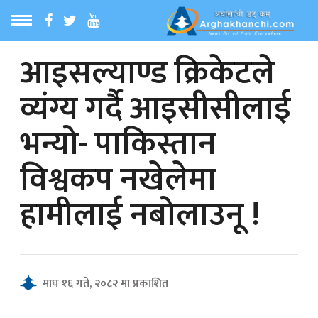
आइसल्याण्ड क्रिकेटले
ठ
MENU
व्यंग्य गर्दै आइसीसीलाई
बारेमा
भन्यो- पाकिस्तान
ा समाचार
विश्वकप नखेलेमा
रिय समाचार
हामीलाई नबोलाउनू !
का समाचार
 समाचार
माघ १६ गते, २०८२ मा प्रकाशित
्य