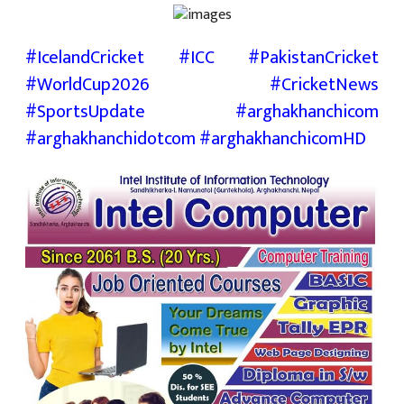
#IcelandCricket #ICC #PakistanCricket
#WorldCup2026 #CricketNews
#SportsUpdate #arghakhanchicom
#arghakhanchidotcom #arghakhanchicomHD