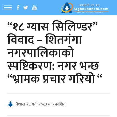
“१८ ग्यास सिलिण्डर”
ठ
MENU
विवाद – शितगंगा
बारेमा
नगरपालिकाको
ा समाचार
स्पष्टिकरण: नगर भन्छ
रिय समाचार
“भ्रामक प्रचार गरियो “
का समाचार
 समाचार
बैशाख २६ गते, २०८३ मा प्रकाशित
्य