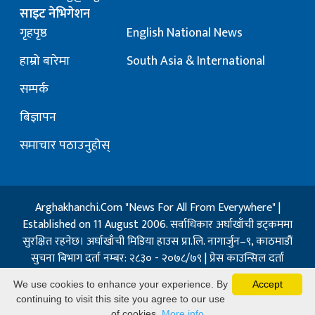
साइट नेभिगेशन
गृहपृष्ठ
English National News
हाम्रो बारेमा
South Asia & International
सम्पर्क
बिज्ञापन
समाचार पठाउनुहोस्
Arghakhanchi.Com "News For All From Everywhere" |
Established on 11 August 2006. सर्वाधिकार अर्घाखाँची डट्कममा
सुरक्षित रहनेछ। अर्घाखाँची मिडिया हाउस प्रा.लि. नागार्जुन–९, काठमाडौं
सुचना बिभाग दर्ता नम्बर: २८३० - २०७८/७९ | प्रेस काउन्सिल दर्ता
नम्बर: १३२ / २०७३-०४-२१ | जिप्रका सि- नम्बर: ७, दर्ता नम्बर
We use cookies to enhance your experience. By
Accept
७-०६७-६८
continuing to visit this site you agree to our use
Powered By:
Best Nepal
of cookies.
More info