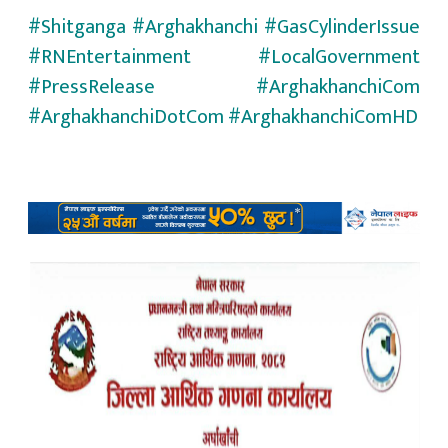
#Shitganga #Arghakhanchi #GasCylinderIssue
#RNEntertainment #LocalGovernment
#PressRelease #ArghakhanchiCom
#ArghakhanchiDotCom #ArghakhanchiComHD