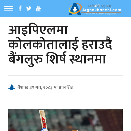
आइपिएलमा
ठ
MENU
कोलकोतालाई हराउदै
बारेमा
बैंगलुरु शिर्ष स्थानमा
ा समाचार
रिय समाचार
बैशाख ३१ गते, २०८३ मा प्रकाशित
का समाचार
 समाचार
्य