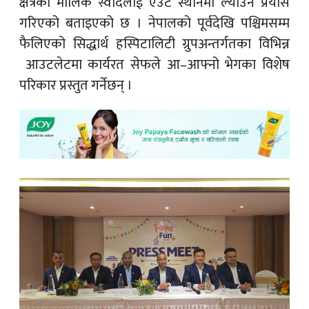
क्षेत्रका मौलिक स्वादलाई एउटै स्थानमा ल्याउने प्रयास
गरिएको बताइएको छ । नेपालको पूर्वदेखि पश्चिमसम्म
फैलिएको सिद्धार्थ हस्पिटालिटी ग्रुपअन्तर्गतका विभिन्न
आउटलेटमा कार्यरत सेफले आ–आफ्नो भेगका विशेष
परिकार प्रस्तुत गर्नेछन् ।