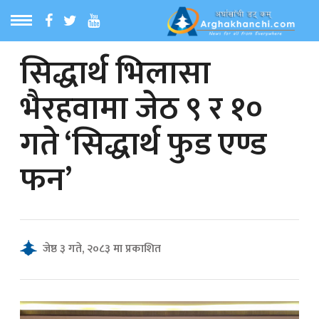
सिद्धार्थ भिलासा
ठ
MENU
भैरहवामा जेठ ९ र १०
बारेमा
गते ‘सिद्धार्थ फुड एण्ड
ा समाचार
फन’
रिय समाचार
का समाचार
जेष्ठ ३ गते, २०८३ मा प्रकाशित
 समाचार
्य