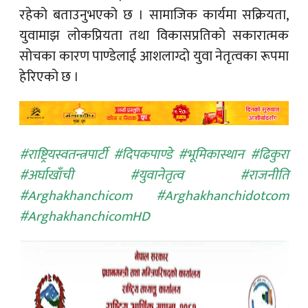
रहेको बताउनुभएको छ । सामाजिक कार्यमा सक्रियता,
युवामाझ लोकप्रियता तथा विकासप्रतिको सकारात्मक
सोचका कारण पाण्डेलाई आशलाग्दो युवा नेतृत्वका रूपमा
हेरिएको छ ।
#राष्ट्रियस्वतन्त्रपार्टी #दिपकपाण्डे #भूमिकास्थान #ढिकुरा
#अर्घाखाँची #युवानेतृत्व #राजनीति
#Arghakhanchicom #Arghakhanchidotcom
#ArghakhanchicomHD