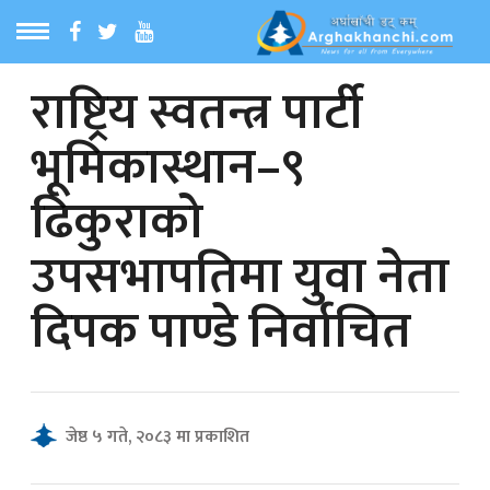
राष्ट्रिय स्वतन्त्र पार्टी
ठ
MENU
भूमिकास्थान–९
बारेमा
ढिकुराको
ा समाचार
उपसभापतिमा युवा नेता
रिय समाचार
दिपक पाण्डे निर्वाचित
का समाचार
 समाचार
जेष्ठ ५ गते, २०८३ मा प्रकाशित
्य