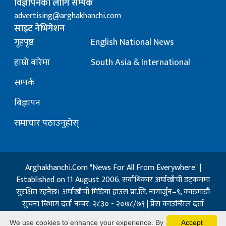
विज्ञापनका लागि सम्पर्क
advertising@arghakhanchi.com
साइट नेभिगेशन
गृहपृष्ठ
English National News
हाम्रो बारेमा
South Asia & International
सम्पर्क
बिज्ञापन
समाचार पठाउनुहोस्
Arghakhanchi.Com "News For All From Everywhere" |
Established on 11 August 2006. सर्वाधिकार अर्घाखाँची डट्कममा
सुरक्षित रहनेछ। अर्घाखाँची मिडिया हाउस प्रा.लि. नागार्जुन–९, काठमाडौं
सुचना बिभाग दर्ता नम्बर: २८३० - २०७८/७९ | प्रेस काउन्सिल दर्ता
नम्बर: १३२ / २०७३-०४-२१ | जिप्रका सि- नम्बर: ७, दर्ता नम्बर
We use cookies to enhance your experience. By
Accept