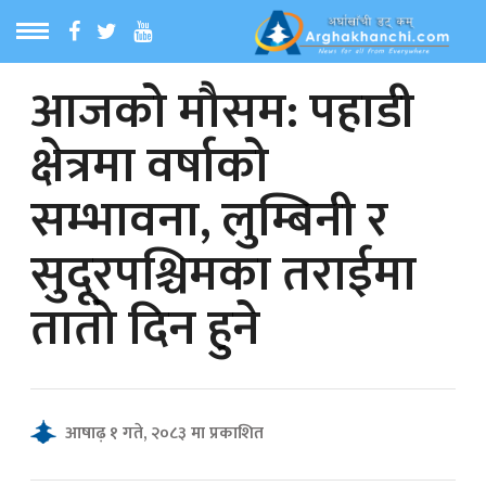
आजको मौसम: पहाडी
ठ
MENU
क्षेत्रमा वर्षाको
बारेमा
सम्भावना, लुम्बिनी र
ा समाचार
सुदूरपश्चिमका तराईमा
रिय समाचार
तातो दिन हुने
का समाचार
 समाचार
आषाढ़ १ गते, २०८३ मा प्रकाशित
्य