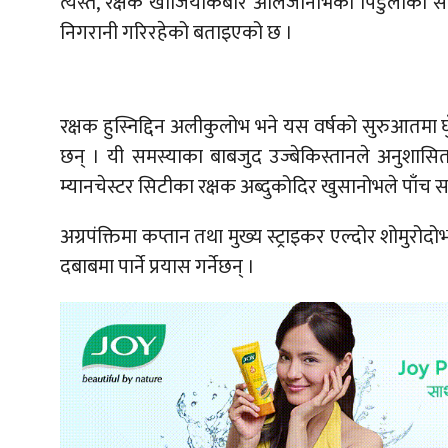
त्यस्तै, रक्षक खोजियाकबार अलिजोनोभको पिँडुलाको 
निगरानी गरिरहेको बताइएको छ ।
रक्षक हुस्निद्दिन अलीकुलोभ भने यस वर्षको सुरुआतमा घु
छन् । यी समस्याका बाबजुद उज्बेकिस्तानले अनुशासित
म्यानचेस्टर सिटीका रक्षक अब्दुकोदिर खुसानोभले पाँच सदस्
अग्रपंक्तिमा कप्तान तथा मुख्य स्ट्राइकर एल्दोर शोमुरो
दबाबमा पार्ने प्रयास गर्नेछन् ।