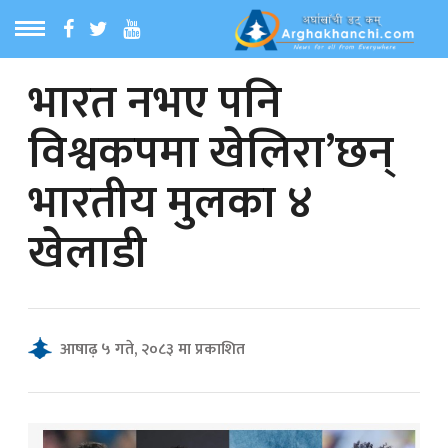
भारत नभए पनि
ठ
MENU
विश्वकपमा खेलिरा’छन्
बारेमा
भारतीय मुलका ४
ा समाचार
खेलाडी
रिय समाचार
का समाचार
आषाढ़ ५ गते, २०८३ मा प्रकाशित
 समाचार
्य