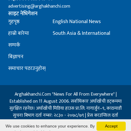
advertising@arghakhanchi.com
साइट नेभिगेशन
गृहपृष्ठ
English National News
हाम्रो बारेमा
South Asia & International
सम्पर्क
बिज्ञापन
समाचार पठाउनुहोस्
Arghakhanchi.Com "News For All From Everywhere" |
Established on 11 August 2006. सर्वाधिकार अर्घाखाँची डट्कममा
सुरक्षित रहनेछ। अर्घाखाँची मिडिया हाउस प्रा.लि. नागार्जुन–९, काठमाडौं
सुचना बिभाग दर्ता नम्बर: २८३० - २०७८/७९ | प्रेस काउन्सिल दर्ता
नम्बर: १३२ / २०७३-०४-२१ | जिप्रका सि- नम्बर: ७, दर्ता नम्बर
We use cookies to enhance your experience. By
Accept
७-०६७-६८