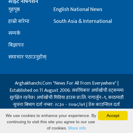
साइट नेभिगेशन
गृहपृष्ठ
English National News
हाम्रो बारेमा
South Asia & International
सम्पर्क
बिज्ञापन
समाचार पठाउनुहोस्
Arghakhanchi.Com "News For All From Everywhere" |
Established on 11 August 2006. सर्वाधिकार अर्घाखाँची डट्कममा
सुरक्षित रहनेछ। अर्घाखाँची मिडिया हाउस प्रा.लि. नागार्जुन–९, काठमाडौं
सुचना बिभाग दर्ता नम्बर: २८३० - २०७८/७९ | प्रेस काउन्सिल दर्ता
नम्बर: १३२ / २०७३-०४-२१ | जिप्रका सि- नम्बर: ७, दर्ता नम्बर
We use cookies to enhance your experience. By
Accept
७-०६७-६८
continuing to visit this site you agree to our use
Powered By:
Best Nepal
of cookies.
More info