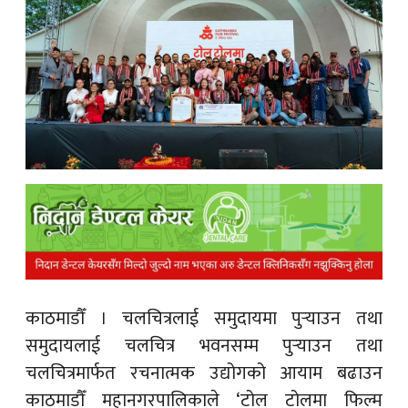
क
ish News
काठमाडौँ ।
चलचित्रलाई समुदायमा पुर्‍याउन तथा
समुदायलाई चलचित्र भवनसम्म पुर्‍याउन तथा
चलचित्रमार्फत रचनात्मक उद्योगको आयाम बढाउन
काठमाडौँ महानगरपालिकाले ‘टोल टोलमा फिल्म