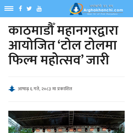
काठमाडौँ महानगरद्वारा
ठ
MENU
आयोजित ‘टोल टोलमा
बारेमा
फिल्म महोत्सव’ जारी
ा समाचार
रिय समाचार
आषाढ़ ६ गते, २०८३ मा प्रकाशित
का समाचार
 समाचार
्य