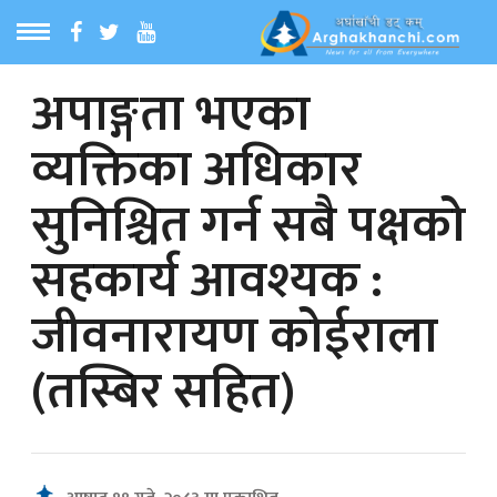
अपाङ्गता भएका
ठ
MENU
व्यक्तिका अधिकार
बारेमा
सुनिश्चित गर्न सबै पक्षको
ा समाचार
सहकार्य आवश्यक :
रिय समाचार
जीवनारायण कोईराला
का समाचार
(तस्बिर सहित)
 समाचार
्य