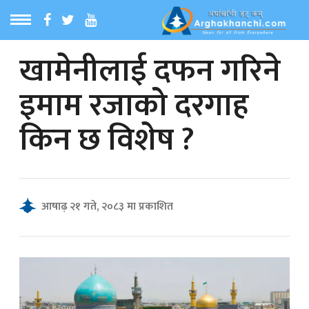
खामेनीलाई दफन गरिने
ठ
MENU
इमाम रजाको दरगाह
बारेमा
किन छ विशेष ?
ा समाचार
रिय समाचार
आषाढ़ २१ गते, २०८३ मा प्रकाशित
का समाचार
 समाचार
्य