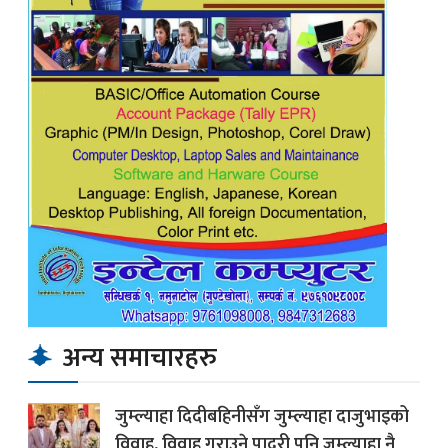
अन्य समाचारहरु
जुम्ल्याहा दिदीबहिनीसँग जुम्ल्याहा दाजुभाइको
विवाह, विवाह गराउने पादरी पनि जुम्ल्याहा नै