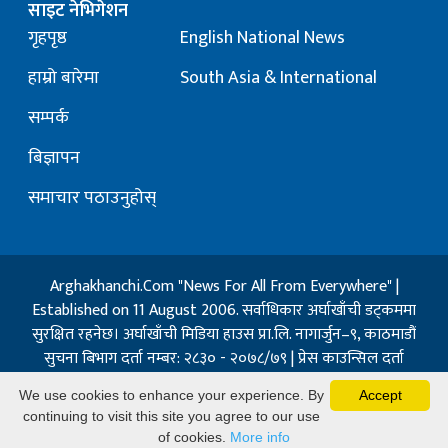
साइट नेभिगेशन
गृहपृष्ठ
English National News
हाम्रो बारेमा
South Asia & International
सम्पर्क
बिज्ञापन
समाचार पठाउनुहोस्
Arghakhanchi.Com "News For All From Everywhere" |
Established on 11 August 2006. सर्वाधिकार अर्घाखाँची डट्कममा
सुरक्षित रहनेछ। अर्घाखाँची मिडिया हाउस प्रा.लि. नागार्जुन–९, काठमाडौं
सुचना बिभाग दर्ता नम्बर: २८३० - २०७८/७९ | प्रेस काउन्सिल दर्ता
नम्बर: १३२ / २०७३-०४-२१ | जिप्रका सि- नम्बर: ७, दर्ता नम्बर
We use cookies to enhance your experience. By
Accept
७-०६७-६८
continuing to visit this site you agree to our use
Powered By:
Best Nepal
of cookies.
More info