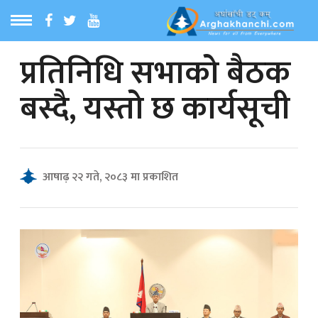
प्रतिनिधि सभाको बैठक
ठ
MENU
बस्दै, यस्तो छ कार्यसूची
बारेमा
ा समाचार
आषाढ़ २२ गते, २०८३ मा प्रकाशित
रिय समाचार
का समाचार
 समाचार
्य