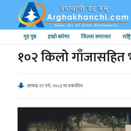
गृह पृष्ठ
हाम्रो बारेमा
जिल्ला समाचार
राष्
१०२ किलो गाँजासहित 
आषाढ़ २२ गते, २०८३ मा प्रकाशित