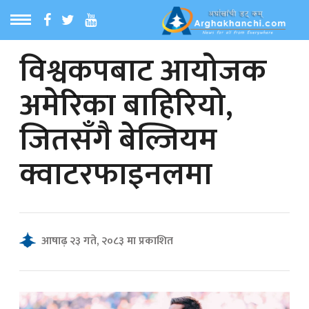
विश्वकपबाट आयोजक
ठ
MENU
अमेरिका बाहिरियो,
बारेमा
जितसँगै बेल्जियम
ा समाचार
क्वाटरफाइनलमा
रिय समाचार
का समाचार
आषाढ़ २३ गते, २०८३ मा प्रकाशित
 समाचार
्य