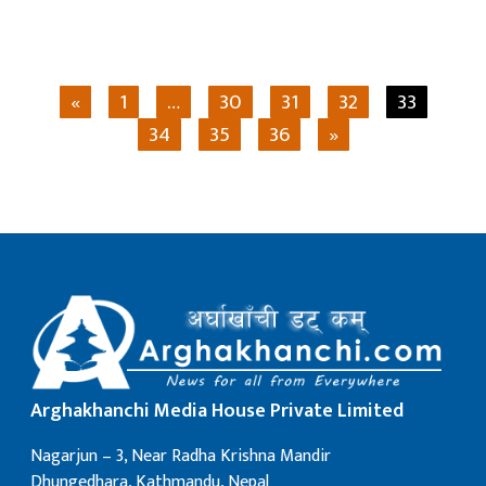
«
1
…
30
31
32
33
34
35
36
»
Arghakhanchi Media House Private Limited
Nagarjun – 3, Near Radha Krishna Mandir
Dhungedhara, Kathmandu, Nepal