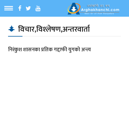
ठ
MENU
विचार,विश्‍लेषण,अन्तरवार्ता
बारेमा
निरंकुश शासनका प्रतिक गद्दाफी युगको अन्त्य
ा समाचार
रिय समाचार
का समाचार
 समाचार
्य