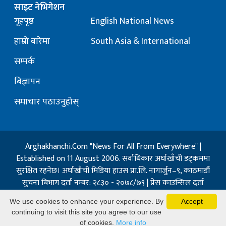
साइट नेभिगेशन
गृहपृष्ठ
English National News
हाम्रो बारेमा
South Asia & International
सम्पर्क
बिज्ञापन
समाचार पठाउनुहोस्
Arghakhanchi.Com "News For All From Everywhere" |
Established on 11 August 2006. सर्वाधिकार अर्घाखाँची डट्कममा
सुरक्षित रहनेछ। अर्घाखाँची मिडिया हाउस प्रा.लि. नागार्जुन–९, काठमाडौं
सुचना बिभाग दर्ता नम्बर: २८३० - २०७८/७९ | प्रेस काउन्सिल दर्ता
नम्बर: १३२ / २०७३-०४-२१ | जिप्रका सि- नम्बर: ७, दर्ता नम्बर
We use cookies to enhance your experience. By
Accept
७-०६७-६८
continuing to visit this site you agree to our use
Powered By:
Best Nepal
of cookies.
More info