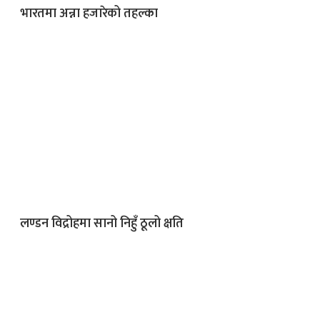
भारतमा अन्ना हजारेको तहल्का
क
ish News
लण्डन विद्रोहमा सानो निहुँ ठूलो क्षति