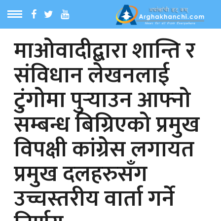
माओवादीद्बारा शान्ति र
ठ
MENU
संविधान लेखनलाई
बारेमा
टुंगोमा पुर्‍याउन आफ्नो
ा समाचार
सम्बन्ध बिग्रिएको प्रमुख
रिय समाचार
विपक्षी कांग्रेस लगायत
का समाचार
प्रमुख दलहरुसँग
उच्चस्तरीय वार्ता गर्ने
 समाचार
्य