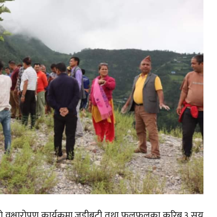
 वृक्षारोपण कार्यक्रमा जडीबुटी तथा फलफुलका करिब ३ सय