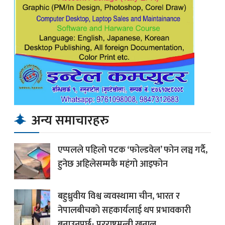
अन्य समाचारहरु
एप्पलले पहिलो पटक ‘फोल्डवेल’ फोन लञ्च गर्दै,
हुनेछ अहिलेसम्मकै महंगो आइफोन
बहुध्रुवीय विश्व व्यवस्थामा चीन, भारत र
नेपालबीचको सहकार्यलाई थप प्रभावकारी
बनाउनुपर्छ- परराष्ट्रमन्त्री खनाल