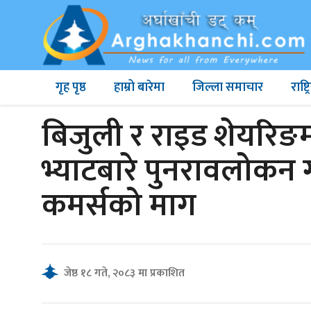
गृह पृष्ठ
हाम्रो बारेमा
जिल्ला समाचार
राष्
बिजुली र राइड शेयरिङ
भ्याटबारे पुनरावलोकन ग
कमर्सको माग
जेष्ठ १८ गते, २०८३ मा प्रकाशित