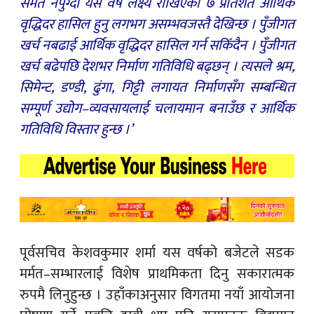
समेत नपुग्दा यस वर्ष लक्ष्य राखिएको ७ प्रतिशत आर्थिक
वृद्धिदर हासिल हुनु लगभग असम्भवजस्तै देखिन्छ । पुँजीगत
खर्च नबढाई आर्थिक वृद्धिदर हासिल गर्न सकिँदैन । पुँजीगत
खर्च बढेपछि देशभर निर्माण गतिविधि बढ्छन् । त्यसले श्रम,
सिमेन्ट, डण्डी, ढुंगा, गिट्टी लगायत निर्माणसँग सम्बन्धित
सम्पूर्ण उद्योग–व्यवसायलाई चलायमान बनाउँछ र आर्थिक
गतिविधि विस्तार हुन्छ ।’
पूर्वसचिव केशवकुमार शर्मा यस वर्षको बजेटले सडक
मर्मत–सम्भारलाई विशेष प्राथमिकता दिनु सकारात्मक
रुपमै लिनुहुन्छ । उहाँकाअनुसार विगतमा नयाँ आयोजना