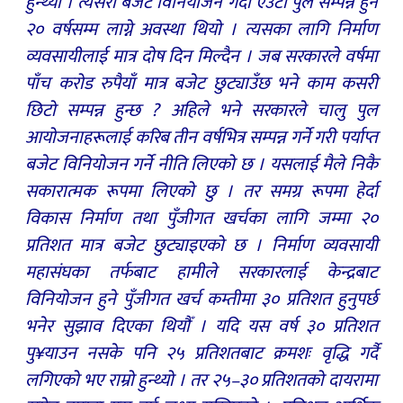
हुन्थ्यो । त्यसरी बजेट विनियोजन गर्दा एउटा पुल सम्पन्न हुन
२० वर्षसम्म लाग्ने अवस्था थियो । त्यसका लागि निर्माण
व्यवसायीलाई मात्र दोष दिन मिल्दैन । जब सरकारले वर्षमा
पाँच करोड रुपैयाँ मात्र बजेट छुट्याउँछ भने काम कसरी
छिटो सम्पन्न हुन्छ ? अहिले भने सरकारले चालु पुल
आयोजनाहरूलाई करिब तीन वर्षभित्र सम्पन्न गर्ने गरी पर्याप्त
बजेट विनियोजन गर्ने नीति लिएको छ । यसलाई मैले निकै
सकारात्मक रूपमा लिएको छु । तर समग्र रूपमा हेर्दा
विकास निर्माण तथा पुँजीगत खर्चका लागि जम्मा २०
प्रतिशत मात्र बजेट छुट्याइएको छ । निर्माण व्यवसायी
महासंघका तर्फबाट हामीले सरकारलाई केन्द्रबाट
विनियोजन हुने पुँजीगत खर्च कम्तीमा ३० प्रतिशत हुनुपर्छ
भनेर सुझाव दिएका थियौँ । यदि यस वर्ष ३० प्रतिशत
पु¥याउन नसके पनि २५ प्रतिशतबाट क्रमशः वृद्धि गर्दै
लगिएको भए राम्रो हुन्थ्यो । तर २५–३० प्रतिशतको दायरामा