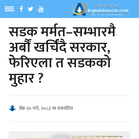
सडक मर्मत–सम्भारमै
ठ
MENU
अर्बौं खर्चिंदै सरकार,
बारेमा
फेरिएला त सडकको
ा समाचार
मुहार ?
रिय समाचार
का समाचार
जेष्ठ २० गते, २०८३ मा प्रकाशित
 समाचार
्य