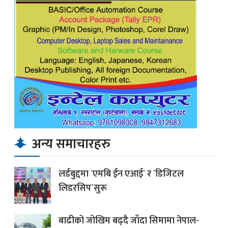
अन्य समाचारहरु
लर्डबुद्दमा `एमबि ईन एआई` र `डिजिटल
लिडरसिप´सुरू
बाढीको जोखिम बढ्दै जाँदा सिमामा नेपाल-