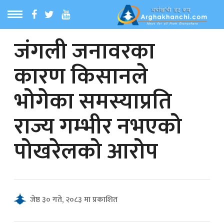
जंगली जनावरका
ठ
MENU
कारण किसानले
बारेमा
भोगेका समस्याप्रति
ा समाचार
राज्य गम्भीर नभएको
रिय समाचार
पोखरेलको आरोप
का समाचार
 समाचार
जेष्ठ ३० गते, २०८३ मा प्रकाशित
्य