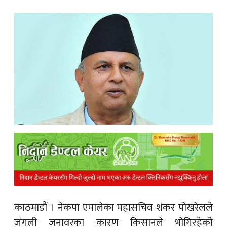
क
ish News
काठमाडौं ।
नेकपा एमालेका महासचिव शंकर पोखरेलले
जंगली जनावरका कारण किसानले भोगिरहेको