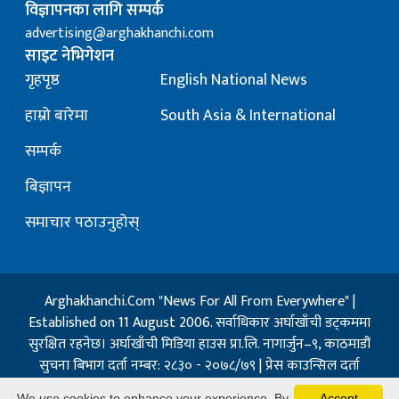
विज्ञापनका लागि सम्पर्क
advertising@arghakhanchi.com
साइट नेभिगेशन
गृहपृष्ठ
English National News
हाम्रो बारेमा
South Asia & International
सम्पर्क
बिज्ञापन
समाचार पठाउनुहोस्
Arghakhanchi.Com "News For All From Everywhere" |
Established on 11 August 2006. सर्वाधिकार अर्घाखाँची डट्कममा
सुरक्षित रहनेछ। अर्घाखाँची मिडिया हाउस प्रा.लि. नागार्जुन–९, काठमाडौं
सुचना बिभाग दर्ता नम्बर: २८३० - २०७८/७९ | प्रेस काउन्सिल दर्ता
नम्बर: १३२ / २०७३-०४-२१ | जिप्रका सि- नम्बर: ७, दर्ता नम्बर
We use cookies to enhance your experience. By
Accept