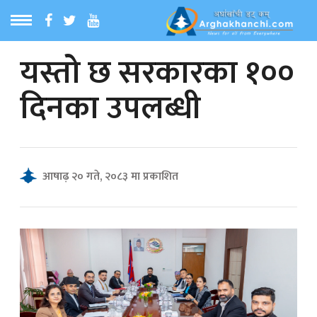
यस्तो छ सरकारका १००
ठ
MENU
दिनका उपलब्धी
बारेमा
ा समाचार
आषाढ़ २० गते, २०८३ मा प्रकाशित
रिय समाचार
का समाचार
 समाचार
्य