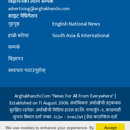
विज्ञापनका लागि सम्पर्क
advertising@arghakhanchi.com
साइट नेभिगेशन
गृहपृष्ठ
English National News
हाम्रो बारेमा
South Asia & International
सम्पर्क
बिज्ञापन
समाचार पठाउनुहोस्
Arghakhanchi.Com "News For All From Everywhere" |
Established on 11 August 2006. सर्वाधिकार अर्घाखाँची डट्कममा
सुरक्षित रहनेछ। अर्घाखाँची मिडिया हाउस प्रा.लि. नागार्जुन–९, काठमाडौं
सुचना बिभाग दर्ता नम्बर: २८३० - २०७८/७९ | प्रेस काउन्सिल दर्ता
नम्बर: १३२ / २०७३-०४-२१ | जिप्रका सि- नम्बर: ७, दर्ता नम्बर
We use cookies to enhance your experience. By
Accept