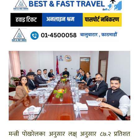
मन्त्री पाेखरेलका अनुसार लक्ष् अनुसार ८७.२ प्रतिशत