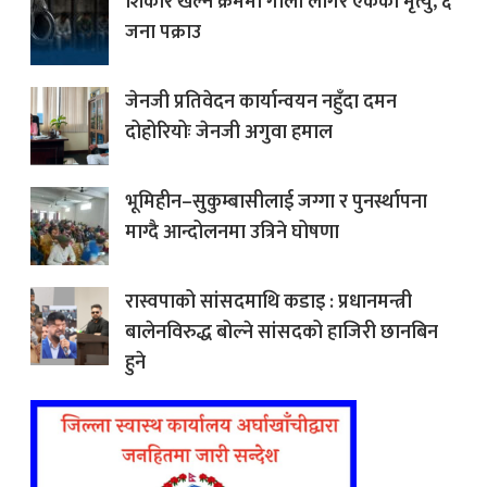
शिकार खेल्ने क्रममा गोली लागेर एकको मृत्यु, ६
जना पक्राउ
जेनजी प्रतिवेदन कार्यान्वयन नहुँदा दमन
दोहोरियोः जेनजी अगुवा हमाल
भूमिहीन–सुकुम्बासीलाई जग्गा र पुनर्स्थापना
माग्दै आन्दोलनमा उत्रिने घोषणा
रास्वपाको सांसदमाथि कडाइ : प्रधानमन्त्री
बालेनविरुद्ध बोल्ने सांसदको हाजिरी छानबिन
हुने