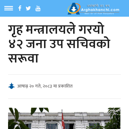
गृह मन्त्रालयले गरयो
ठ
MENU
४२ जना उप सचिवको
बारेमा
सरूवा
ा समाचार
रिय समाचार
आषाढ़ २० गते, २०८३ मा प्रकाशित
का समाचार
 समाचार
्य