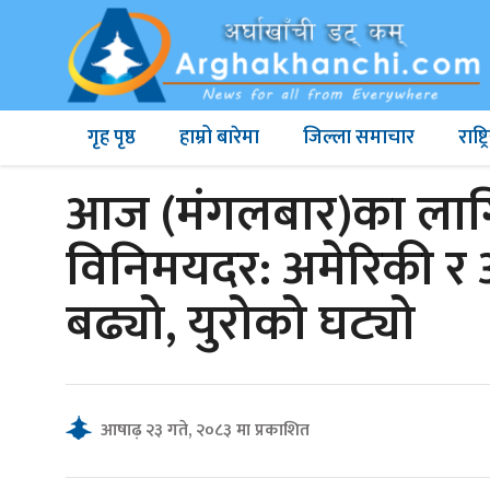
गृह पृष्ठ
हाम्रो बारेमा
जिल्ला समाचार
राष्
आज (मंगलबार)का लागि 
विनिमयदर: अमेरिकी र 
बढ्यो, युरोको घट्यो
आषाढ़ २३ गते, २०८३ मा प्रकाशित