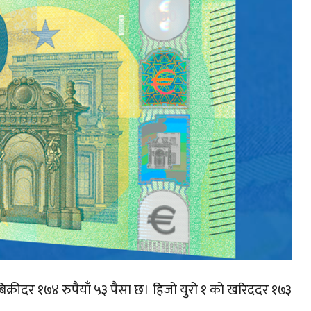
बिक्रीदर १७४ रुपैयाँ ५३ पैसा छ। हिजो युरो १ को खरिददर १७३