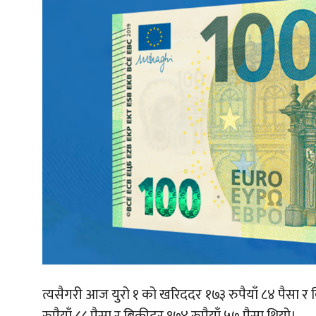
त्यसैगरी आज युरो १ को खरिददर १७३ रुपैयाँ ८४ पैसा र 
रुपैयाँ ८८ पैसा र बिक्रीदर १७४ रुपैयाँ ५७ पैसा थियो।