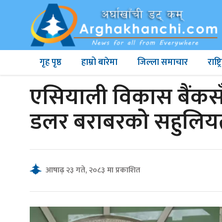
गृह पृष्ठ
हाम्रो बारेमा
जिल्ला समाचार
राष्
एसियाली विकास बैंकस
डलर बराबरको सहुलियत
आषाढ़ २३ गते, २०८३ मा प्रकाशित